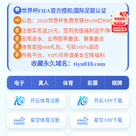
回到首页
立即跳转
ky体育官网入口(中国)官方网站-IOS/Android通用版（2025已
更新）