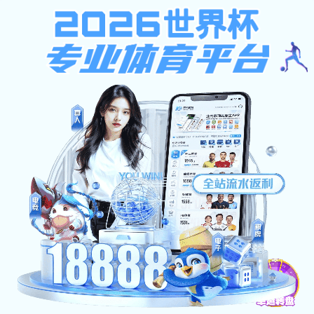
ky体育,kpl王者荣耀职业联赛
ky体育,kpl王者荣耀职业联赛:页面不存
在！
页面将在
3
秒后自动跳转