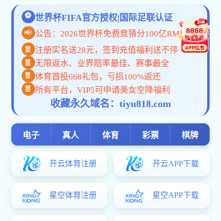
回到首页
立即跳转
ky体育官网入口(中国)官方网站-IOS/Android通用版（2025已
更新）